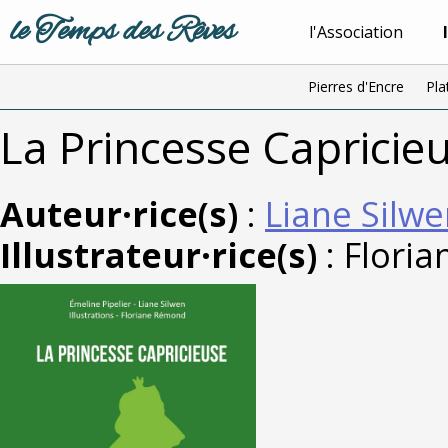
le Temps des Rêves
l'Association
Pierres d'Encre
Pla
La Princesse Capricie
Auteur·rice(s)
:
Liane Silw
Illustrateur·rice(s)
: Flori