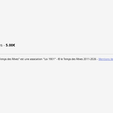
es
-
5.00€
Temps des Rêves" est une association "Loi 1901" - © le Temps des Rêves 2011-2026 -
Mentions lé